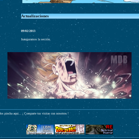
Actualizaciones
09/02/2013
Inauguramos la sección.
ados pincha
aqui
... ¡ Comparte tus visitas con nosotros !