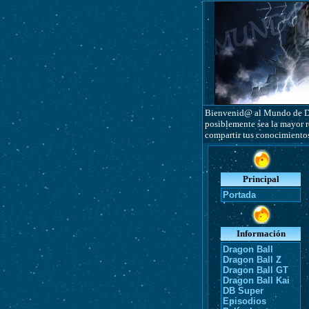
Bienvenid@ al Mundo de Dra
posiblemente sea la mayor r
compartir tus conocimientos
Principal
Portada
Información
Dragon Ball
Dragon Ball Z
Dragon Ball GT
Dragon Ball Kai
DB Super
Episodios