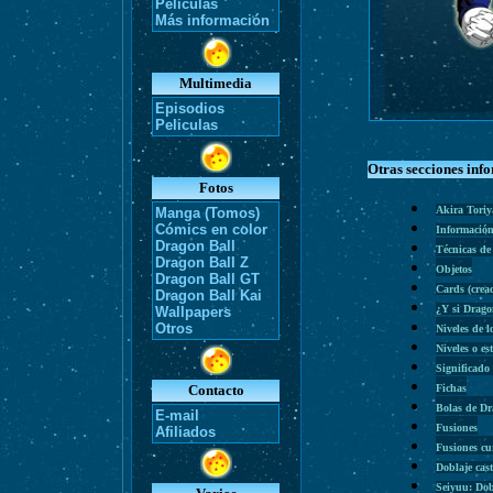
Películas
Más información
Multimedia
Episodios
Peliculas
Otras secciones inf
Fotos
Akira Tori
Manga (Tomos)
Cómics en color
Información
Dragon Ball
Técnicas de
Dragon Ball Z
Objetos
Dragon Ball GT
Cards (cre
Dragon Ball Kai
¿Y si Drago
Wallpapers
Otros
Niveles de l
Niveles o es
Significado
Contacto
Fichas
Bolas de D
E-mail
Fusiones
Afiliados
Fusiones cu
Doblaje cas
Seiyuu: Dob