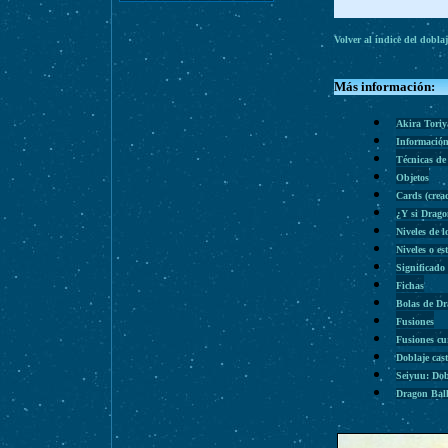
Volver al índice del dobla
Más información:
Akira Tori
Información
Técnicas de
Objetos
Cards (cre
¿Y si Drago
Niveles de l
Niveles o es
Significado
Fichas
Bolas de D
Fusiones
Fusiones cu
Doblaje cas
Seiyuu: Dob
Dragon Bal