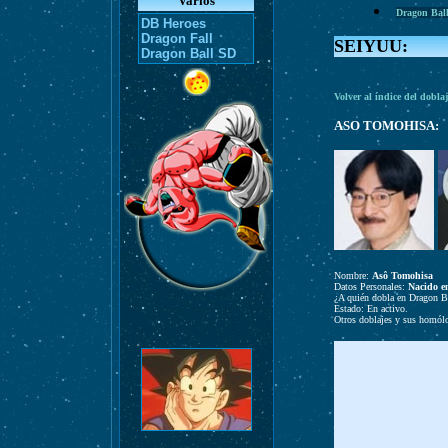
Varios
Dragon Bal
DB Heroes
Dragon Fall
SEIYUU:
Dragon Ball SD
Volver al índice del dobla
ASO TOMOHISA:
Nombre:
Asô Tomohisa
Datos Personales:
Nacido e
¿A quién dobla en Dragon B
Estado: En activo.
Otros doblajes y sus homól