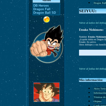
Varios
Dragon Bal
DB Heroes
Dragon Fall
SEIYUU:
Dragon Ball SD
Volver al índice del dobla
Etsuko Nishimoto:
Nombre:
Etsuko Nishimot
¿A quién dobla en Dragon B
Estado: En activo.
Otros doblajes y sus homól
Volver al índice del dobla
Más información:
Akira Tori
Información
Técnicas de
Objetos
Cards (cre