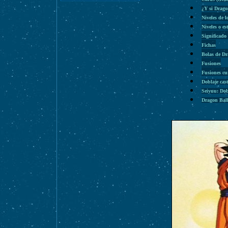
¿Y si Drago
Niveles de l
Niveles o es
Significado
Fichas
Bolas de D
Fusiones
Fusiones cu
Doblaje cas
Seiyuu: Dob
Dragon Bal