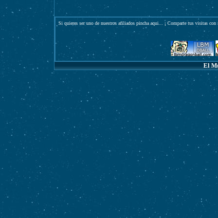
Si quieres ser uno de nuestros afiliados pincha
aqui
... ¡ Comparte tus visitas con 
El M