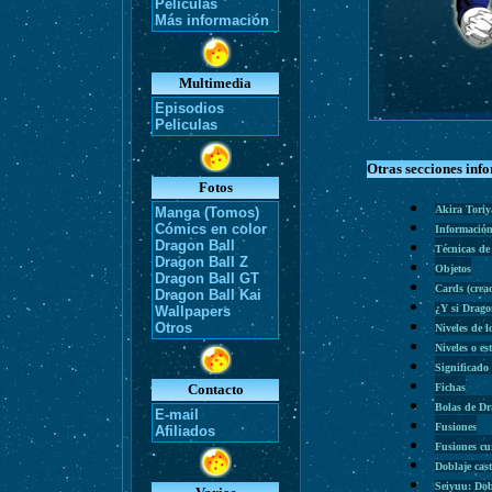
Películas
Más información
Multimedia
Episodios
Peliculas
Otras secciones inf
Fotos
Akira Tori
Manga (Tomos)
Cómics en color
Información
Dragon Ball
Técnicas de
Dragon Ball Z
Objetos
Dragon Ball GT
Cards (cre
Dragon Ball Kai
¿Y si Drago
Wallpapers
Otros
Niveles de l
Niveles o es
Significado
Contacto
Fichas
Bolas de D
E-mail
Fusiones
Afiliados
Fusiones cu
Doblaje cas
Seiyuu: Dob