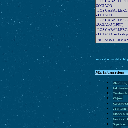
LOS CABALLERO
ZODIACO
LOS CABALLERO
ZODIACO
LOS CABALLERO
ZODIACO (1987)
LOS CABALLERO
ZODIACO [redoblaje
NUEVOS HERMA
Volver al índice del dobla
Más información:
Akira Tori
Información
Técnicas de
Objetos
Cards (cre
¿Y si Drago
Niveles de l
Niveles o es
Significado