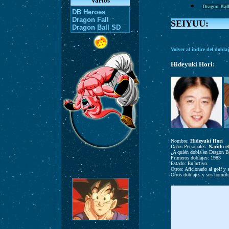
Varios
Dragon Bal
DB Heroes
Dragon Fall
SEIYUU:
Dragon Ball SD
Volver al índice del dobla
Hideyuki Hori:
Nombre:
Hideyuki Hori
Datos Personales:
Nacido e
¿A quién dobla en Dragon B
Primeros doblajes: 1983
Estado: En activo.
Otros:
Aficionado al golf y 
Otros doblajes y sus homól