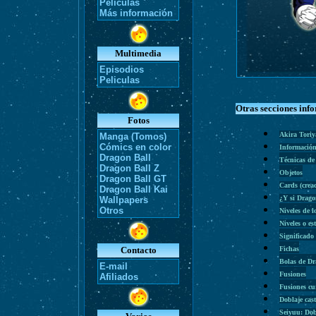
Películas
Más información
Multimedia
Episodios
Peliculas
Otras secciones inf
Fotos
Akira Tori
Manga (Tomos)
Cómics en color
Información
Dragon Ball
Técnicas de
Dragon Ball Z
Objetos
Dragon Ball GT
Cards (cre
Dragon Ball Kai
¿Y si Drago
Wallpapers
Otros
Niveles de l
Niveles o es
Significado
Contacto
Fichas
Bolas de D
E-mail
Fusiones
Afiliados
Fusiones cu
Doblaje cas
Seiyuu: Dob