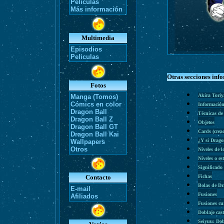
Películas
Más información
Multimedia
Episodios
Peliculas
Otras secciones inf
Fotos
Akira Tori
Manga (Tomos)
Cómics en color
Información
Dragon Ball
Técnicas de
Dragon Ball Z
Objetos
Dragon Ball GT
Cards (cre
Dragon Ball Kai
¿Y si Drago
Wallpapers
Otros
Niveles de l
Niveles o es
Significado
Contacto
Fichas
Bolas de D
E-mail
Fusiones
Afiliados
Fusiones cu
Doblaje cas
Seiyuu: Dob