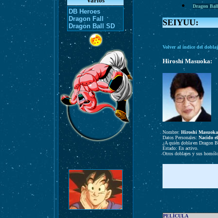
Varios
Dragon Bal
DB Heroes
Dragon Fall
SEIYUU:
Dragon Ball SD
Volver al índice del dobla
Hiroshi Masuoka:
Nombre:
Hiroshi Masuoka
Datos Personales:
Nacido el
¿A quién dobla en Dragon B
Estado: En activo.
Otros doblajes y sus homól
PELÍCULA