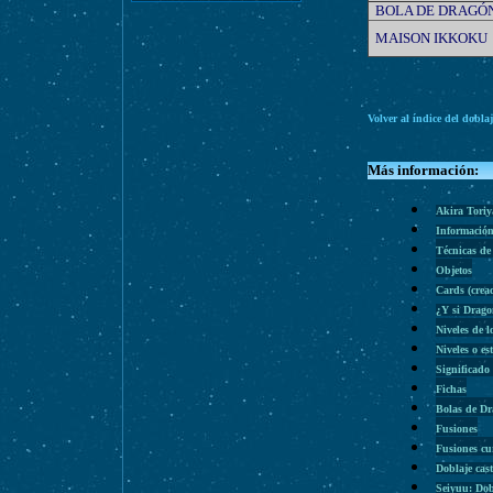
BOLA DE DRAGÓ
MAISON IKKOKU
Volver al índice del dobla
Más información:
Akira Tori
Información
Técnicas de
Objetos
Cards (cre
¿Y si Drago
Niveles de l
Niveles o es
Significado
Fichas
Bolas de D
Fusiones
Fusiones cu
Doblaje cas
Seiyuu: Dob