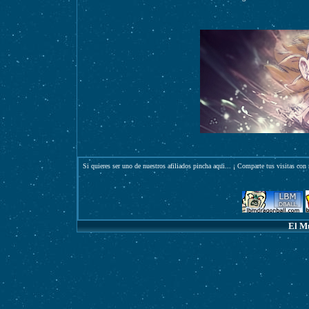
Si quieres ser uno de nuestros afiliados pincha
aqui
... ¡ Comparte tus visitas con 
El M