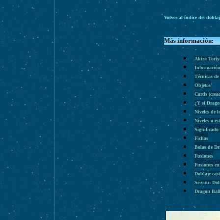
Volver al índice del dobla
Más información:
Akira Tori
Información
Técnicas de
Objetos
Cards (cre
¿Y si Drago
Niveles de l
Niveles o es
Significado
Fichas
Bolas de D
Fusiones
Fusiones cu
Doblaje cas
Seiyuu: Dob
Dragon Bal