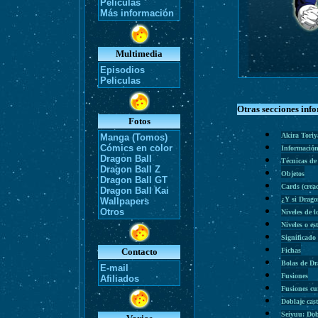
Películas
Más información
Multimedia
Episodios
Peliculas
Otras secciones inf
Fotos
Akira Tori
Manga (Tomos)
Cómics en color
Información
Dragon Ball
Técnicas de
Dragon Ball Z
Objetos
Dragon Ball GT
Cards (cre
Dragon Ball Kai
¿Y si Drago
Wallpapers
Otros
Niveles de l
Niveles o es
Significado
Contacto
Fichas
Bolas de D
E-mail
Fusiones
Afiliados
Fusiones cu
Doblaje cas
Seiyuu: Dob