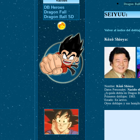
Varios
Dragon Bal
DB Heroes
Dragon Fall
SEIYUU:
Dragon Ball SD
Volver al índice del dobla
Kôzô Shioya:
Nombre:
Kôzô Shioya
Datos Personales:
Nacido e
¿A quién dobla en Dragon B
Primeros doblajes: 1983.
Estado: En activo.
Otros doblajes y sus homól