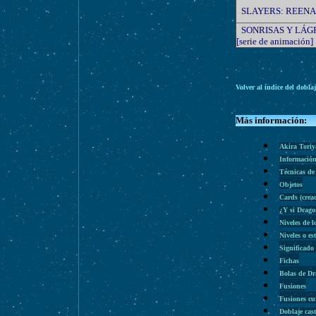
SLAYERS: REENA
SONRISAS Y LÁG
[serie de animación]
Volver al índice del dobla
Más información:
Akira Tori
Información
Técnicas de
Objetos
Cards (cre
¿Y si Drago
Niveles de l
Niveles o es
Significado
Fichas
Bolas de D
Fusiones
Fusiones cu
Doblaje cas