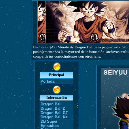
Bienvenid@ al Mundo de Dragon Ball, una página web dedicad
posiblemente sea la mayor red de información, archivos multim
compartir tus conocimientos con otros fans.
Principal
Portada
Información
Dragon Ball
Dragon Ball Z
Dragon Ball GT
Dragon Ball Kai
DB Super
Episodios