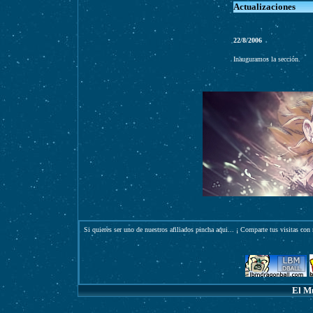
Actualizaciones
22/8/2006
Inauguramos la sección.
Si quieres ser uno de nuestros afiliados pincha
aqui
... ¡ Comparte tus visitas con 
El M