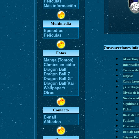
Películas
Más información
Multimedia
Episodios
Peliculas
Otras secciones inf
Fotos
Akira Tori
Manga (Tomos)
Cómics en color
Información
Dragon Ball
Técnicas de
Dragon Ball Z
Objetos
Dragon Ball GT
Cards (cre
Dragon Ball Kai
¿Y si Drago
Wallpapers
Otros
Niveles de l
Niveles o es
Significado
Contacto
Fichas
Bolas de D
E-mail
Fusiones
Afiliados
Fusiones cu
Doblaje cas
Seiyuu: Dob