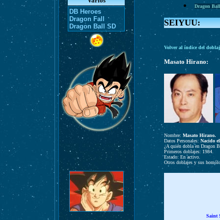
Varios
Dragon Bal
DB Heroes
Dragon Fall
SEIYUU:
Dragon Ball SD
Volver al índice del dobla
Masato Hirano:
Nombre:
Masato Hirano.
Datos Personales:
Nacido e
¿A quién dobla en Dragon B
Primeros doblajes: 1984.
Estado: En activo.
Otros doblajes y sus homól
Saint 