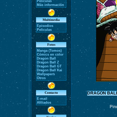
Películas
Más información
Multimedia
Episodios
Peliculas
Fotos
Manga (Tomos)
Cómics en color
Dragon Ball
Dragon Ball Z
Dragon Ball GT
Dragon Ball Kai
Wallpapers
Otros
Contacto
DRAGON BALL 
E-mail
Afiliados
Pin