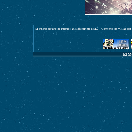
Si quieres ser uno de nuestros afiliados pincha
aqui
... ¡ Comparte tus visitas con 
El M