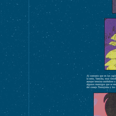
Al contrario que en los capí
la serie, Yamcha, muy tímid
aunque termina uniéndose a 
algunos enemigos que se enc
del conejo Toninjinka y los