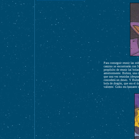
Para conseguir reunir las es
camino se encontrarán con 
propósito de reunir las bola
anteriormente. Bulma, una ch
que una vez reunidas (despu
concederá un deseo. Y Bulma
bola de dragón, que era el ú
valiente. Goku era bastante 