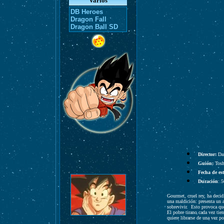
Varios
DB Heroes
Dragon Fall
Dragon Ball SD
Director:
Da
Guión:
Tosh
Fecha de es
Duración
: 
Gourmet, cruel rey, ha decid
una maldición: presenta un a
sobrevivir. Esto provoca qu
El pobre tirano cada vez ti
quiere librarse de una vez p