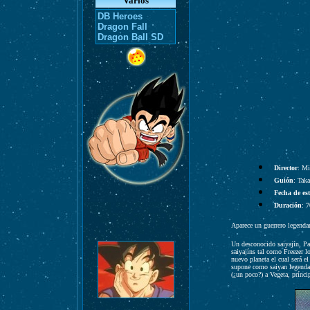
Varios
DB Heroes
Dragon Fall
Dragon Ball SD
Director
: Mi
Guión
: Tak
Fecha de es
Duración
: 
Aparece un guerrero legendari
Un desconocido saiyajín, Par
saiyajíns tal como Freezer l
nuevo planeta el cual será e
supone como saiyan legendari
(¿un poco?) a Vegeta, príncip