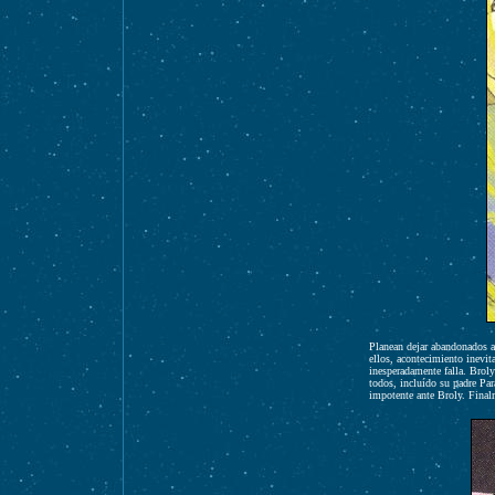
Planean dejar abandonados a
ellos, acontecimiento inevit
inesperadamente falla. Brol
todos, incluído su padre Pa
impotente ante Broly. Finalm