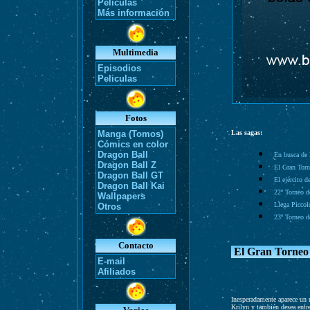
Películas
Más información
Multimedia
Episodios
Peliculas
Fotos
Manga (Tomos)
Las sagas:
Cómics en color
Dragon Ball
En busca de 
Dragon Ball Z
El Gran Torn
Dragon Ball GT
El ejército d
Dragon Ball Kai
22º Torneo d
Wallpapers
Llega Picco
Otros
23º Torneo d
Contacto
El Gran Torneo 
E-mail
Afiliados
Inesperadamente aparece un
Krilyn y también desea entre