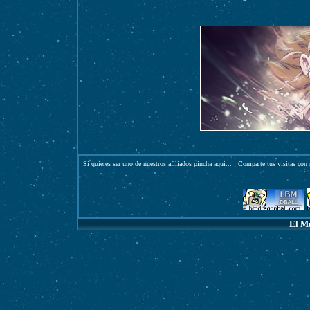
Si quieres ser uno de nuestros afiliados pincha
aqui
... ¡ Comparte tus visitas con 
El M