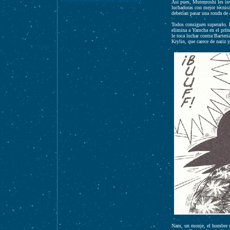
Así pues, Mutenroshi les inv
luchadoras con mejor técnic
deberían pasar una ronda de 
Todos consiguen superarlo. K
elimina a Yamcha en el prime
le toca luchar contra Bacte
Krylin, que carece de nariz y
Nam, un monje, el hombre má