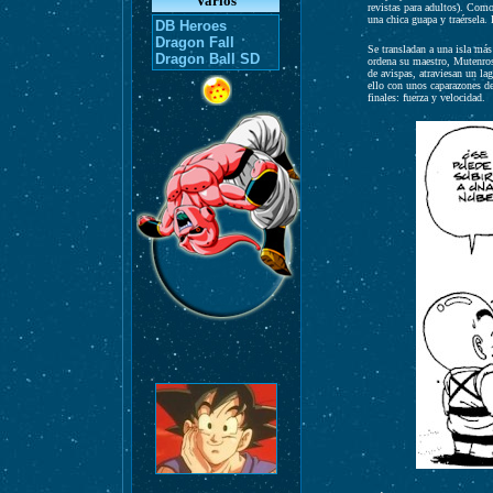
Varios
revistas para adultos). Com
una chica guapa y traérsela.
DB Heroes
Dragon Fall
Se transladan a una isla más
Dragon Ball SD
ordena su maestro, Mutenrosh
de avispas, atraviesan un la
ello con unos caparazones d
finales: fuerza y velocidad.