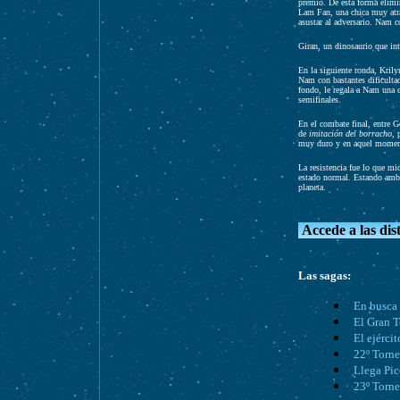
premio. De esta forma elimin
Lam Fan, una chica muy atra
asustar al adversario. Nam c
Giran, un dinosaurio que int
En la siguiente ronda, Krily
Nam con bastantes dificulta
fondo, le regala a Nam una c
semifinales.
En el combate final, entre G
de
imitación del borracho
, 
muy duro y en aquel moment
La resistencia fue lo que mi
estado normal. Estando ambo
planeta.
Accede a las dis
Las sagas:
En busca 
El Gran T
El ejércit
22º Torne
Llega Pi
23º Torne